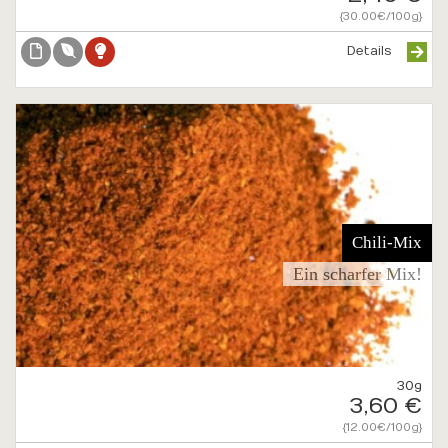
{30.00€/100g}
Details
Chili-Mix
Ein scharfer Mix!
30g
3,60 €
{12.00€/100g}