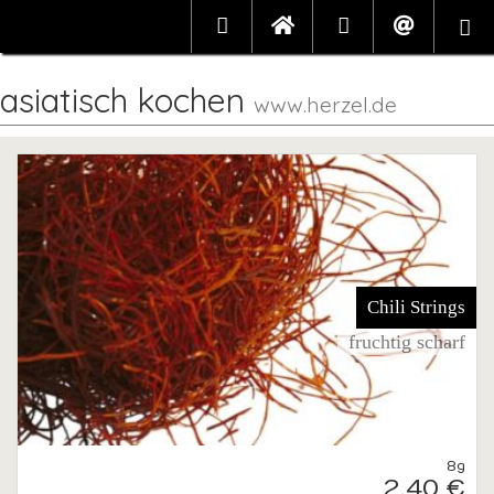
asiatisch kochen
www.herzel.de
Chili Strings
fruchtig scharf
8g
2,40 €