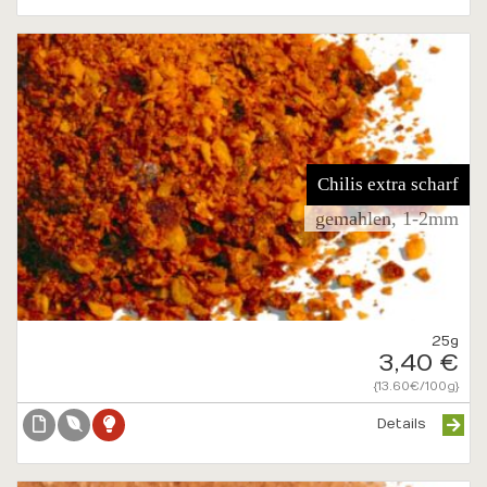
Chilis extra scharf
gemahlen, 1-2mm
25g
3,40 €
{13.60€/100g}
Details