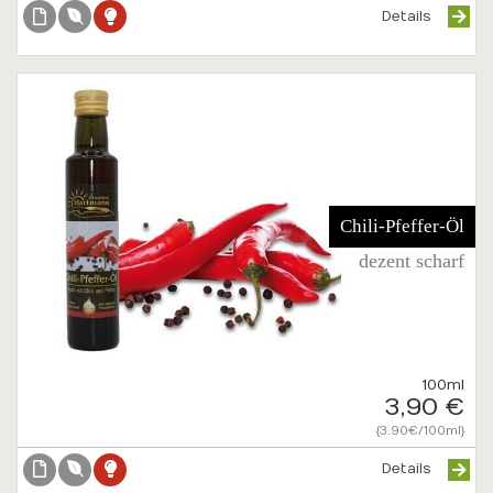
Details
Chili-Pfeffer-Öl
dezent scharf
100ml
3,90 €
{3.90€/100ml}
Details