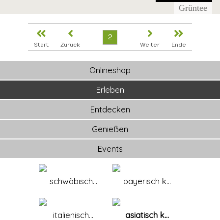
Grüntee
2
Start
Zurück
Weiter
Ende
Onlineshop
Erleben
Entdecken
Genießen
Events
schwäbisch...
bayerisch k...
italienisch...
asiatisch k...