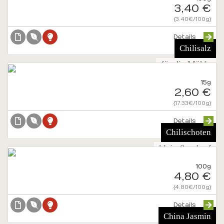
3,40 €
{3.40€/100g}
Details
Chilisalz
für die Mühle
15g
2,60 €
{17.33€/100g}
Details
Chilischoten
klein & scharf
100g
4,80 €
{4.80€/100g}
Details
China Jasmin