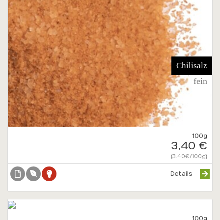
Chilisalz
fein
100g
3,40 €
{3.40€/100g}
Details
100g