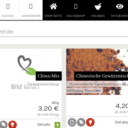
SUCHEN
WARENKORB
STARTSEITE
ONLINESHOP
ERLEBEN
ENTDECKE
el.de
China-Mix
Chinesische Gewürzmis
Gewürzmischung
Ayurvedische Gewürzmischung 
Wolfgang Neutzler
40g
4,2
3,20 €
{8.40€/
{8.00€/100g}
Detail
Details