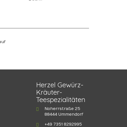
auf
Herzel Gewürz-
Kräuter-
Teespezialitäten
Noherrstraße 25
88444 Ummendorf
+49 7351 8292995