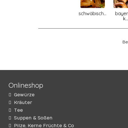
schwäbisch...
bayer
k..
Be
Onlineshop
Gewürze
Kräuter
Tee
Suppen & Soßen
Pilze, Kerne Früchte & Co