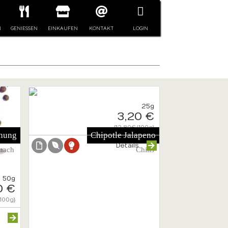
N
GENIESSEN
EINKAUFEN
KONTAKT
LOGIN
25g
3,20 €
{12.80€/100g}
chung
Chipotle Jalapeno
Details
nach
Chilis
50g
0 €
100g}
s