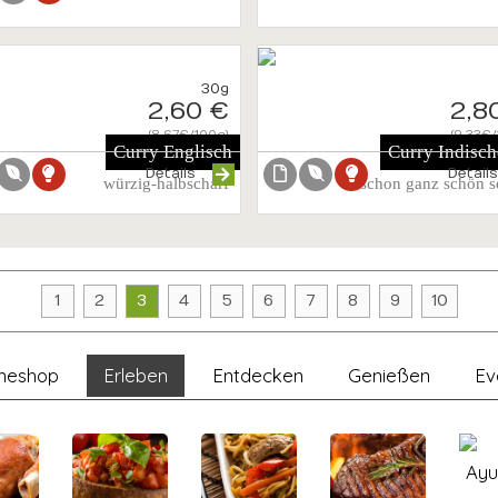
30g
2,60 €
2,8
{8.67€/100g}
{9.33€/
Curry Englisch
Curry Indisch
Details
Detail
würzig-halbscharf
schon ganz schön s
1
2
3
4
5
6
7
8
9
10
ineshop
Erleben
Entdecken
Genießen
Ev
Ayu