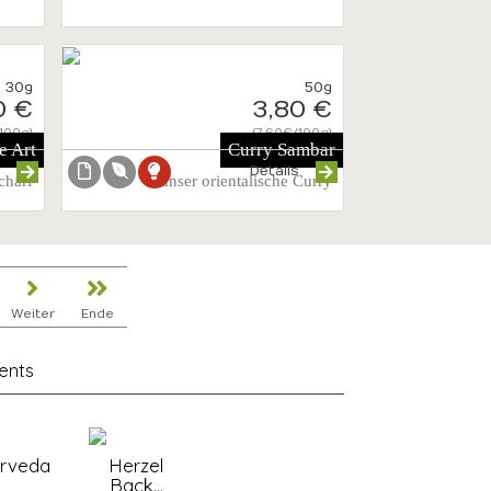
30g
50g
0 €
3,80 €
100g}
{7.60€/100g}
e Art
Curry Sambar
s
Details
charf
unser orientalische Curry
Weiter
Ende
ents
rveda
Herzel
Back...