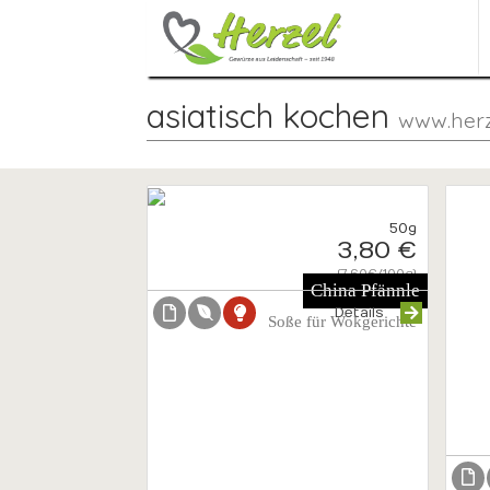
asiatisch kochen
www.herz
50g
3,80 €
{7.60€/100g}
China Pfännle
Details
Soße für Wokgerichte