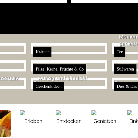
Moment
genieße
Kräuter
Tee
Pilze, Kerne, Früchte & Co
Süßwaren
exklusiv
würzig und sinnlich!
Geschenkideen
Dies & Das
Erleben
Entdecken
Genießen
Ein