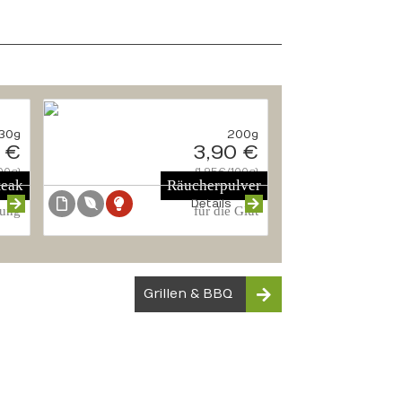
30g
200g
 €
3,90 €
00g}
{1.95€/100g}
teak
Räucherpulver
Details
tung
für die Glut
Grillen & BBQ