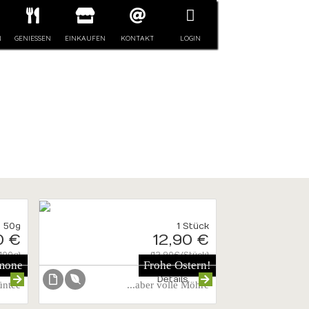
N
GENIESSEN
EINKAUFEN
KONTAKT
LOGIN
50g
1 Stück
0 €
12,90 €
100g}
{12.90€/Stück}
mone
Frohe Ostern!
s
Details
üntee
...aber volle Möhre