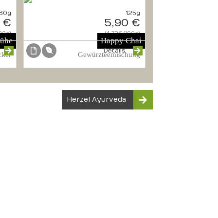
60g
125g
 €
5,90 €
00g}
{4.72€/100g}
ühe
Happy Chai
Details
cker
Gewürzteemischung
Herzel Ayurveda