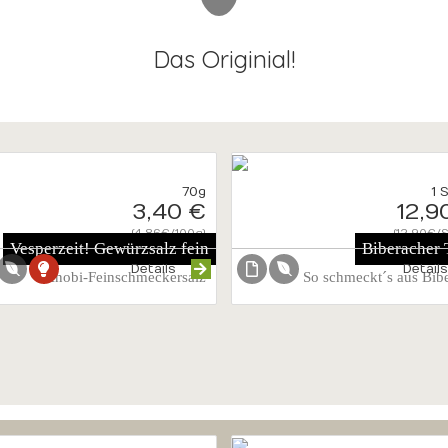
Das Originial!
70g
1 
3,40 €
12,9
{4.86€/100g}
{12.90€/S
Vesperzeit! Gewürzsalz fein
Biberacher 
Details
Detail
Knobi-Feinschmeckersalz
So schmeckt´s aus Bib