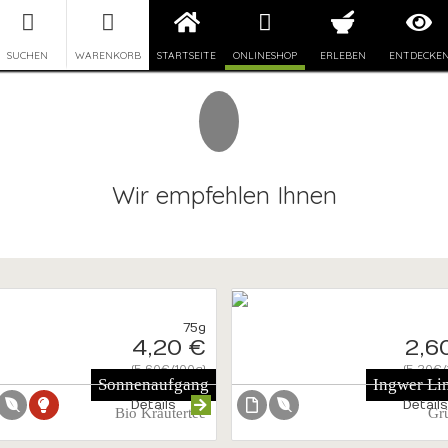
SUCHEN
WARENKORB
STARTSEITE
ONLINESHOP
ERLEBEN
ENTDECKE
SPEZEREI
Wir empfehlen Ihnen
75g
4,20 €
2,6
{5.60€/100g}
{5.20€/
Sonnenaufgang
Ingwer Li
Details
Detail
Bio Kräutertee
Gr