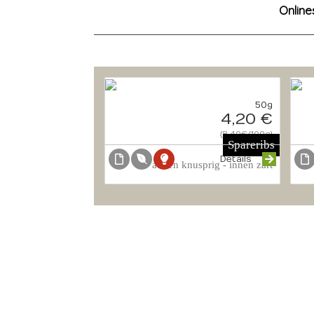
Onlin
50g
4,20 €
{8.40€/100g}
Spareribs
Details
außen knusprig - innen zart