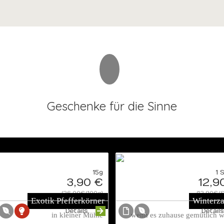
Geschenke für die Sinne
15g
1 
3,90 €
12,9
{26.00€/100g}
{12.90€/S
Exotik Pfefferkörner
Winterz
Details
Detail
in kleiner Mühle
wenn es zuhause gemütlich wi