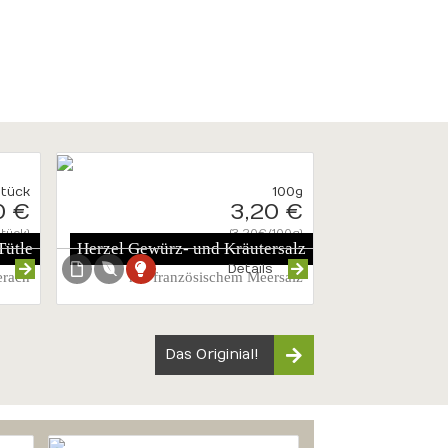
Stück
100g
0 €
3,20 €
tück}
{3.20€/100g}
Tütle
Herzel Gewürz- und Kräutersalz
s
Details
erach
mit französischem Meersalz
Das Originial!