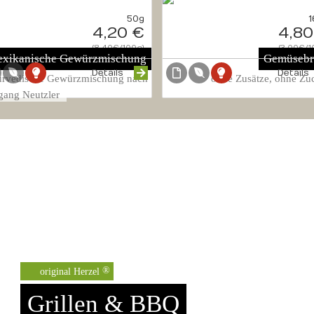
50g
1
4,20 €
4,80
{8.40€/100g}
{3.00€/1
xikanische Gewürzmischung
Gemüsebr
Details
Details
rvedische Gewürzmischung nach
ohne Zusätze, ohne Zu
gang Neutzler
original Herzel
Grillen & BBQ