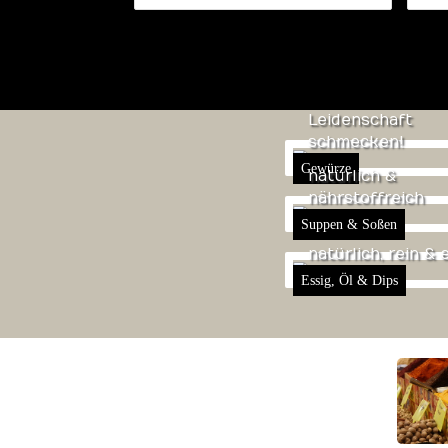
Leidenschaft
schmecken!
Gewürze
natürlich &
nährstoffreich
Suppen & Soßen
natürlich, rein & 
Essig, Öl & Dips