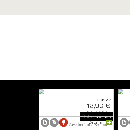
1 Stück
12,90 €
{12.90€/Stück}
Hallo Sommer
Details
Eine Geschenktüte Sommer.