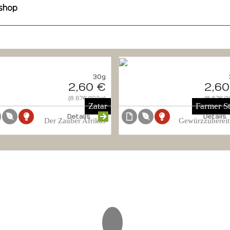
eshop
30g
2,60 €
2,60
{8.67€/100g}
{8.67€/1
Zatar
Farmer S
Details
Details
Der Zauber Afrikas
Gewürzzuberei