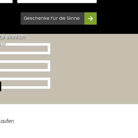
Geschenke für die Sinne
e sinnlich
n!
kaufen