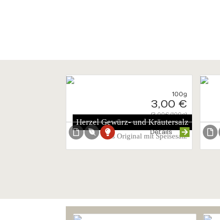
100g
3,00 €
{3.00€/100g}
Herzel Gewürz- und Kräutersalz
Details
das Original mit Speisesalz