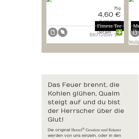
75g
4,60 €
{6.13€/100g}
Fitness Tee
Me
Details
BIO Grüner Tee
Ayu
Wolf
Das Feuer brennt, die
Kohlen glühen, Qualm
steigt auf und du bist
der Herrscher über die
Glut!
®
Die original
Herzel
Gewürze und Kräuter
werden von uns einzeln, oder in den