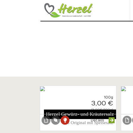
Onlineshop
Ihre digitale
100g
3,00 €
{3.00€/100g}
Herzel Gewürz- und Kräutersalz
Details
das Original mit Speisesalz