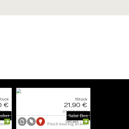
Stück
1Stück
0 €
21,90 €
tück}
{21.90€/Stück}
auber
Salat Box
s
Details
rd...
Frisch knackig lecker!