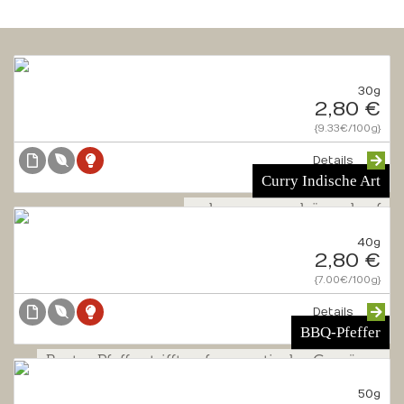
30g
2,80 €
{9.33€/100g}
Details
Curry Indische Art
schon ganz schön scharf
40g
2,80 €
{7.00€/100g}
Details
BBQ-Pfeffer
Bester Pfeffer trifft auf aromatische Gewürze
50g