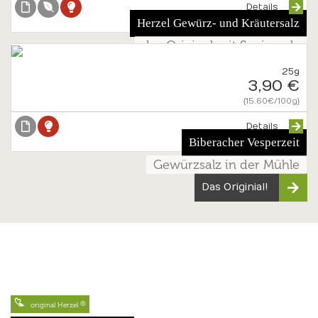
Details
Herzel Gewürz- und Kräutersalz
das Original mit Speisesalz
25g
3,90 €
{15.60€/100g}
Details
Biberacher Vesperzeit
Gewürzsalz in der Mühle
Das Originial!
original Herzel