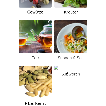
Gewürze
Kräuter
Tee
Suppen & So...
Süßwaren
Pilze, Kern...