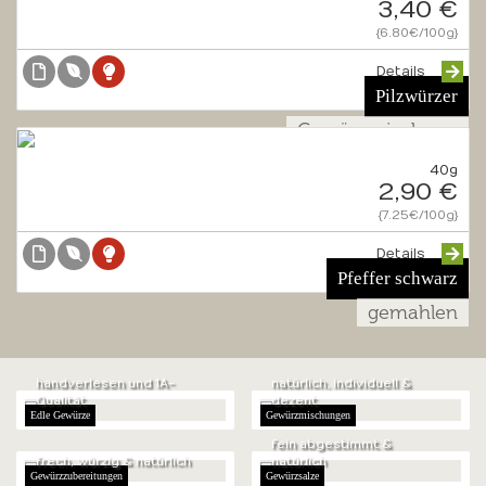
3,40 €
{6.80€/100g}
Details
Pilzwürzer
Gewürzmischung
40g
2,90 €
{7.25€/100g}
Details
Pfeffer schwarz
gemahlen
handverlesen und 1A-
natürlich, individuell &
Qualität
dezent
Edle Gewürze
Gewürzmischungen
fein abgestimmt &
frech, würzig & natürlich
natürlich
Gewürzzubereitungen
Gewürzsalze