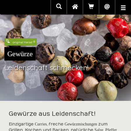
original Herzel
Gewürze
Leidenschaft schmecken!
Gewürze aus Leidenschaft!
Einzigartige
, freche
zum
Curries
Gewürzmischungen
Grillen, Kochen und Backen, natürliche
,
Salze
Pfeffer