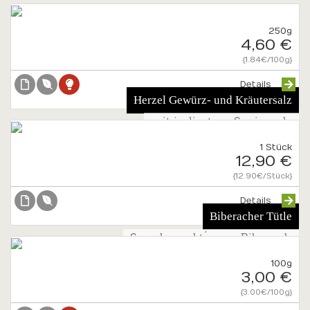
250g
4,60 €
{1.84€/100g}
Details
Herzel Gewürz- und Kräutersalz
mit jodiertem Speisesalz
1 Stück
12,90 €
{12.90€/Stück}
Details
Biberacher Tütle
So schmeckt´s aus Biberach
100g
3,00 €
{3.00€/100g}