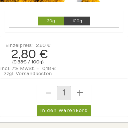
30g
100g
Einzelpreis:
2,80 €
2,80 €
{9.33€ / 100g}
incl. 7% MwSt. =
0,18 €
zzgl.
Versandkosten