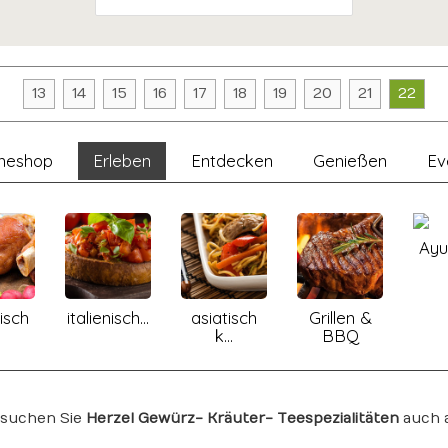
13
14
15
16
17
18
19
20
21
22
ineshop
Erleben
Entdecken
Genießen
Ev
Ayu
isch
italienisch...
asiatisch
Grillen &
.
k...
BBQ
suchen Sie
Herzel Gewürz- Kräuter- Teespezialitäten
auch 