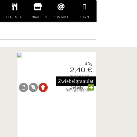
N
GENIESSEN
EINKAUFEN
KONTAKT
LOGIN
40g
2,40 €
{6.00€/100g}
Zwiebelgranulat
Details
fein gemahlen