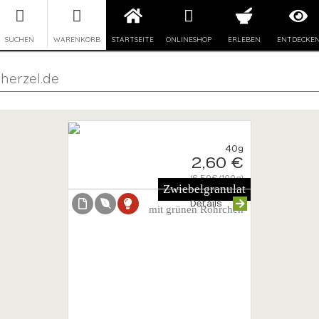
SUCHEN
WARENKORB
STARTSEITE
ONLINESHOP
ERLEBEN
ENTDECKE
herzel.de
40g
2,60 €
{6.50€/100g}
Zwiebelgranulat
Details
mit grünen Röhrchen