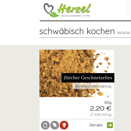
schwäbisch kochen
www.
Zürcher Geschnetzeltes
Gewürzzubereitung
30g
2,20 €
{7.33€/100g}
Details