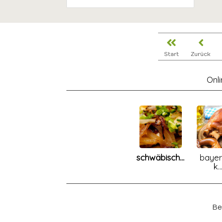
Start
Zurück
Onl
schwäbisch...
bayer
k..
Be