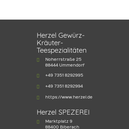
Herzel Gewürz-
Kräuter-
Teespezialitäten
Noherrstraße 25
88444 Ummendorf
+49 7351 8292995
+49 7351 8292994
https://www.herzel.de
Herzel SPEZEREI
Marktplatz 9
88400 Biberach