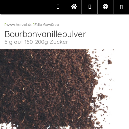
www.herzel.de
Edle Gewürze
Bourbonvanillepulver
5 g auf 150-200g Zucker