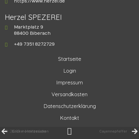
https://www.herzel.de
Herzel SPEZEREI
Marktplatz 9
88400 Biberach
+49 7351 8272729
Startseite
Login
Impressum
Versandkosten
Datenschutzerklärung
Kontakt
© 2018 - Herzel.de
Bockshornkleesamen
Cayennepfeffer