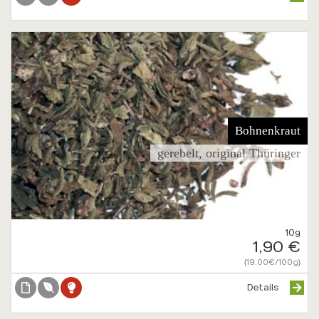
Bohnenkraut
gerebelt, original Thüringer
10g
1,90 €
{19.00€/100g}
Details