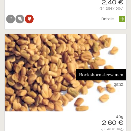
2,40 €
{34.29€/100g}
Details
Bockshornkleesamen
ganz
40g
2,60 €
{6.50€/100g}