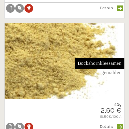
Details
Bockshornkleesamen
gemahlen
40g
2,60 €
{6.50€/100g}
Details