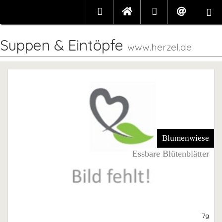
Suppen & Eintöpfe
www.herzel.de
Blumenwiese
Essbare Blütenblätter
7g