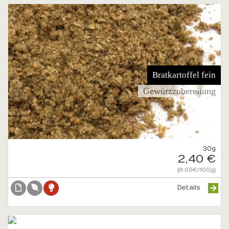
Bratkartoffel fein
Gewürzzubereitung
30g
2,40 €
{8.00€/100g}
Details