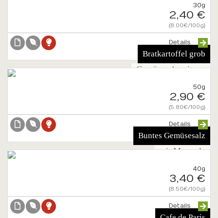
30g
2,40 €
{8.00€/100g}
Details
Bratkartoffel grob
Gewürzzubereitung
50g
2,90 €
{5.80€/100g}
Details
Buntes Gemüsesalz
mit Meersalz
40g
3,40 €
{8.50€/100g}
Details
Cafe de Paris