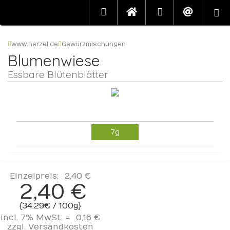
www.herzel.de
Gewürzmischungen
Blumenwiese
Essbare Blütenblätter
7g
Einzelpreis:
2,40 €
2,40 €
{34.29€ / 100g}
incl. 7% MwSt. =
0,16 €
zzgl.
Versandkosten