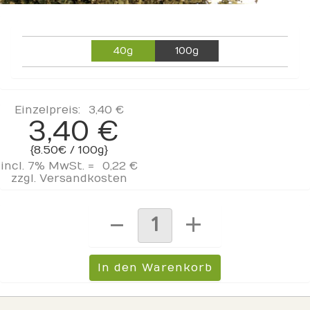
40g
100g
Einzelpreis:
3,40 €
3,40 €
{8.50€ / 100g}
incl. 7% MwSt. =
0,22 €
zzgl.
Versandkosten