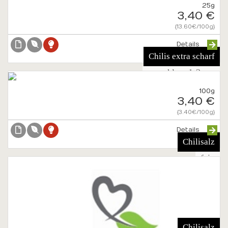
25g
3,40 €
{13.60€/100g}
Details
Chilis extra scharf
gemahlen, 1-2mm
100g
3,40 €
{3.40€/100g}
Details
Chilisalz
fein
Chilisalz