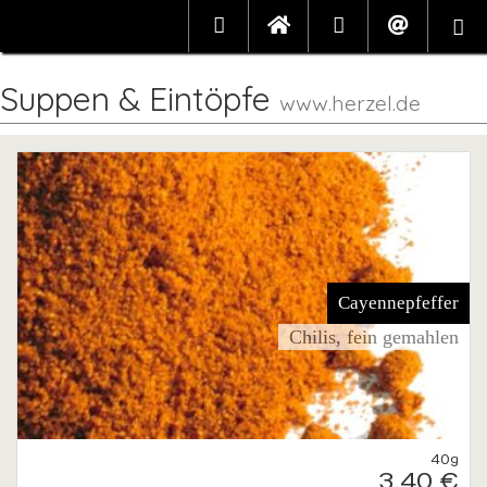
Suppen & Eintöpfe
www.herzel.de
Cayennepfeffer
Chilis, fein gemahlen
40g
3,40 €