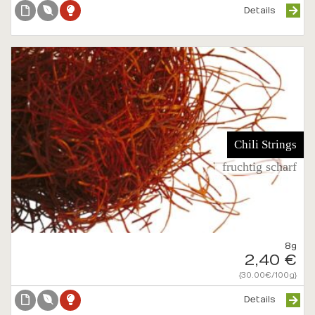
Details
Chili Strings
fruchtig scharf
8g
2,40 €
{30.00€/100g}
Details