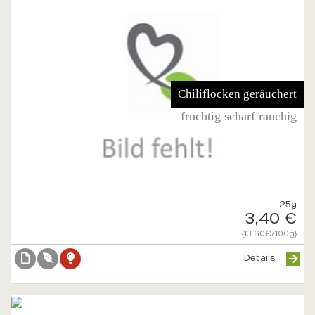
Chiliflocken geräuchert
fruchtig scharf rauchig
25g
3,40 €
{13.60€/100g}
Details