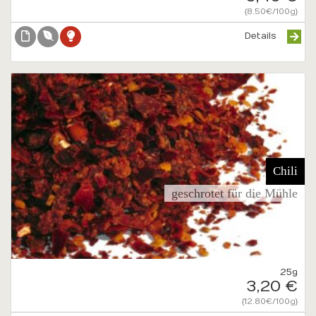
{8.50€/100g}
Details
Chili
geschrotet für die Mühle
25g
3,20 €
{12.80€/100g}