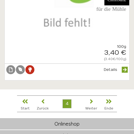
für die Mühle
100g
3,40 €
{3.40€/100g}
Details
4
Start
Zurück
Weiter
Ende
Onlineshop