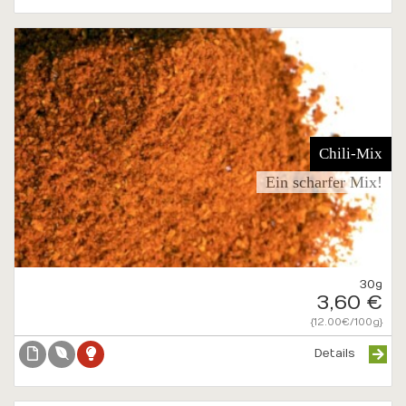
Chili-Mix
Ein scharfer Mix!
30g
3,60 €
{12.00€/100g}
Details