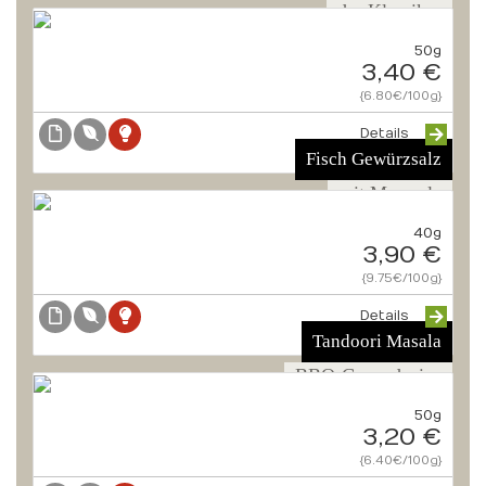
der Klassiker
50g
3,40 €
{6.80€/100g}
Details
Fisch Gewürzsalz
mit Meersalz
40g
3,90 €
{9.75€/100g}
Details
Tandoori Masala
BBQ-Groundspice
50g
3,20 €
{6.40€/100g}