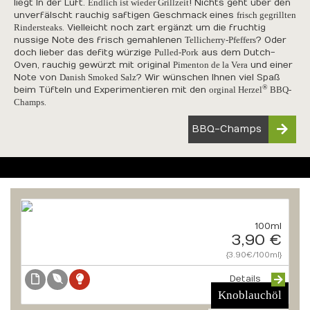
liegt In der Luft.
Endlich ist wieder Grillzeit
! Nichts geht über den
unverfälscht rauchig saftigen Geschmack eines
frisch gegrillten
Rindersteaks
. Vielleicht noch zart ergänzt um die fruchtig
nussige Note des frisch gemahlenen
Tellicherry-Pfeffers
? Oder
doch lieber das defitg würzige
Pulled-Pork
aus dem Dutch-
Oven, rauchig gewürzt mit original
Pimenton de la Vera
und einer
Note von
Danish Smoked Salz
? Wir wünschen Ihnen viel Spaß
®
beim Tüfteln und Experimentieren mit den
orginal Herzel
BBQ-
Champs
.
BBQ-Champs
100ml
3,90 €
{3.90€/100ml}
Details
Knoblauchöl