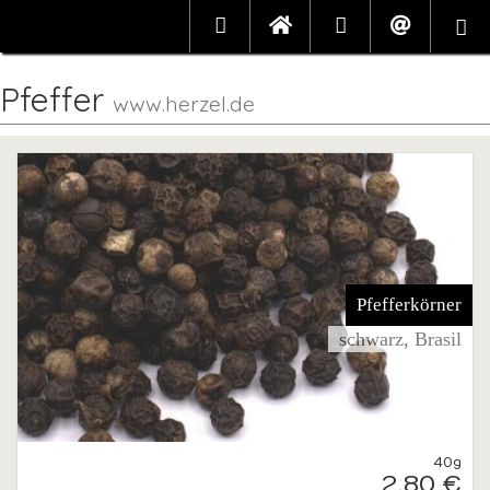
Pfeffer
www.herzel.de
Pfefferkörner
schwarz, Brasil
40g
2,80 €