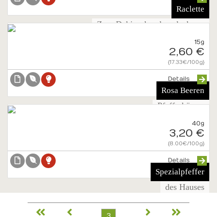
Raclette
Zum Dahinschmelzen lecker...
15g
2,60 €
{17.33€/100g}
Details
Rosa Beeren
Pfefferkörner
40g
3,20 €
{8.00€/100g}
Details
Spezialpfeffer
des Hauses
3