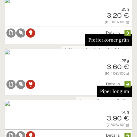
25g
3,20 €
{12.80€/100g}
Details
Pfefferkörner grün
luftgetrocknet, für die Mühle
25g
3,60 €
{14.40€/100g}
Details
Piper longum
Langer Stangenpfeffer
50g
3,90 €
{7.80€/100g}
Details