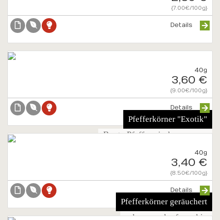
{7.00€/100g}
Details
40g
3,60 €
{9.00€/100g}
Details
Pfefferkörner "Exotik"
Bunte Pfeffermischung, ganz
40g
3,40 €
{8.50€/100g}
Details
Pfefferkörner geräuchert
schwarz scharf rauchig