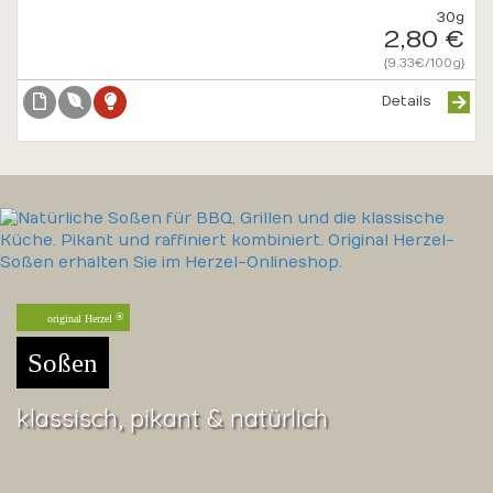
30g
2,80 €
{9.33€/100g}
Details
original Herzel
Soßen
klassisch, pikant & natürlich