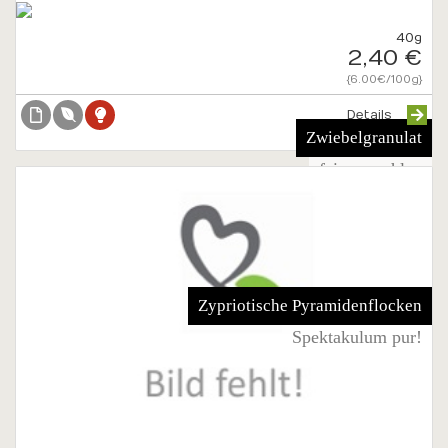
40g
2,40 €
{6.00€/100g}
Details
Zwiebelgranulat
fein gemahlen
Zypriotische Pyramidenflocken
Spektakulum pur!