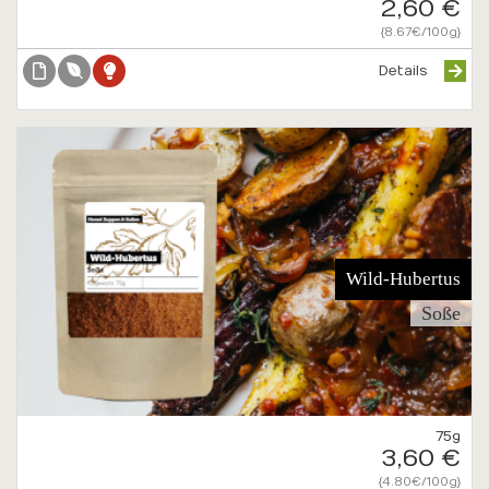
2,60 €
{8.67€/100g}
Details
Wild-Hubertus
Soße
75g
3,60 €
{4.80€/100g}