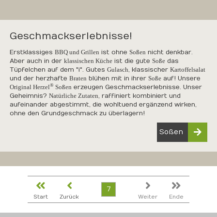
Geschmackserlebnisse!
Erstklassiges
BBQ und Grillen
ist ohne
Soßen
nicht denkbar.
Aber auch in der
klassischen Küche
ist die gute
Soße
das
Tüpfelchen auf dem "i". Gutes
Gulasch
, klassischer
Kartoffelsalat
und der herzhafte
Braten
blühen mit in ihrer
Soße
auf! Unsere
®
Original Herzel
Soßen
erzeugen Geschmackserlebnisse. Unser
Geheimnis?
Natürliche Zutaten
, raffiniert kombiniert und
aufeinander abgestimmt, die wohltuend ergänzend wirken,
ohne den Grundgeschmack zu überlagern!
Soßen
7
Start
Zurück
Weiter
Ende