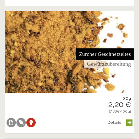
Zürcher Geschnetzeltes
Gewürzzubereitung
30g
2,20 €
{7.33€/100g}
Details