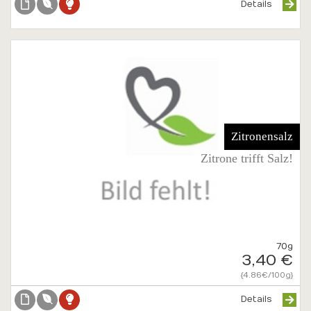
Details
Zitronensalz
Zitrone trifft Salz!
70g
3,40 €
{4.86€/100g}
Details