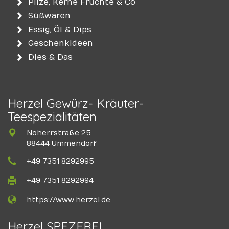
Pilze, Kerne Früchte & Co
Süßwaren
Essig, Öl & Dips
Geschenkideen
Dies & Das
Herzel Gewürz- Kräuter-
Teespezialitäten
Noherrstraße 25
88444 Ummendorf
+49 7351 8292995
+49 7351 8292994
https://www.herzel.de
Herzel SPEZEREI