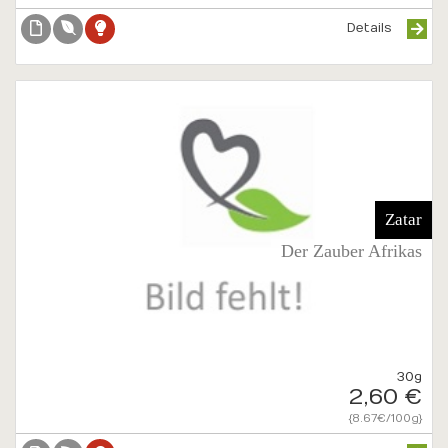
Details
Zatar
Der Zauber Afrikas
30g
2,60 €
{8.67€/100g}