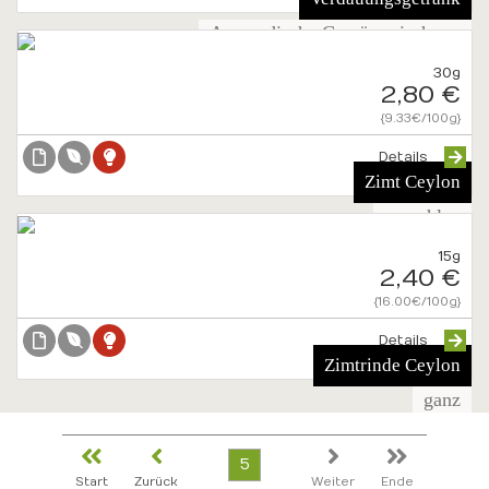
Ayurvedische Gewürzmischung
30g
2,80 €
{9.33€/100g}
Details
Zimt Ceylon
gemahlen
15g
2,40 €
{16.00€/100g}
Details
Zimtrinde Ceylon
ganz
5
Start
Zurück
Weiter
Ende