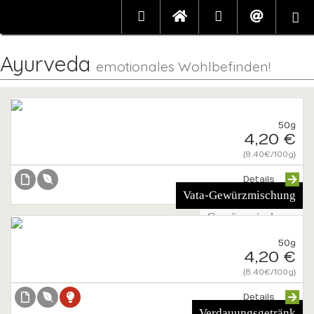
Ayurveda
emotionales Wohlbefinden!
50g
4,20 €
{8.40€/100g}
Details
Vata-Gewürzmischung
Gewürzmischung
50g
4,20 €
{8.40€/100g}
Details
Verdauungsgetränk