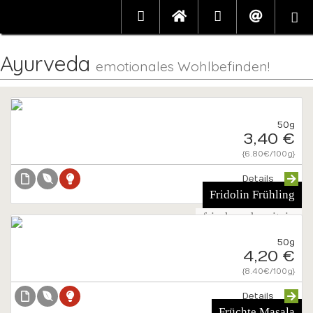
Ayurveda
emotionales Wohlbefinden!
50g
3,40 €
{6.80€/100g}
Details
Fridolin Frühling
frisch und spritzig
50g
4,20 €
{8.40€/100g}
Details
Früchte Masala