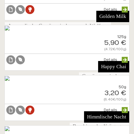
Details
Golden Milk
Ayurvedische Gewürzmischung nach Wolfgang
Neutzler
125g
5,90 €
{4.72€/100g}
Details
Happy Chai
Gewürzteemischung
50g
3,20 €
{6.40€/100g}
Details
Himmlische Nacht
Beruhigender Kräutertee