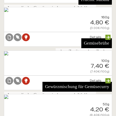
Ayurvedische Gewürzmischung nach Wolfgang
Neutzler
160g
4,80 €
{3.00€/100g}
Details
Gemüsebrühe
ohne Zusätze, ohne Zucker
100g
7,40 €
{7.40€/100g}
Details
Gewürzmischung für Gemüsecurry
Ayurvedische Gewürzmischung nach Wolfgang
Neutzler
50g
4,20 €
{8.40€/100g}