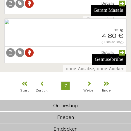
Details
Garam Masala
Gewürzmischung
160g
4,80 €
{3.00€/100g}
Details
Gemüsebrühe
ohne Zusätze, ohne Zucker
7
Start
Zurück
Weiter
Ende
Onlineshop
Erleben
Entdecken