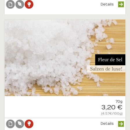
Details
Fleur de Sel
Salzen de luxe!
70g
3,20 €
{4.57€/100g}
Details