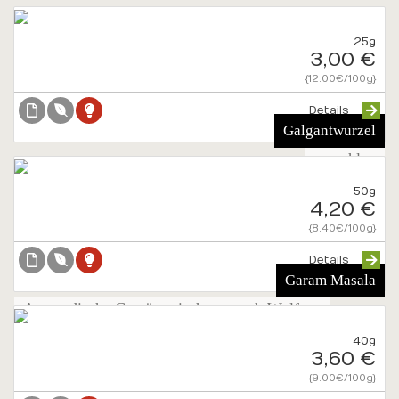
25g
3,00 €
{12.00€/100g}
Details
Galgantwurzel
gemahlen
50g
4,20 €
{8.40€/100g}
Details
Garam Masala
Ayurvedische Gewürzmischung nach Wolfgang
Neutzler
40g
3,60 €
{9.00€/100g}