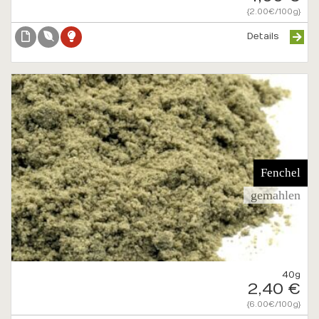
{2.00€/100g}
Details
Fenchel
gemahlen
40g
2,40 €
{6.00€/100g}