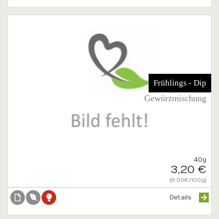
Frühlings - Dip
Gewürzmischung
40g
3,20 €
{8.00€/100g}
Details