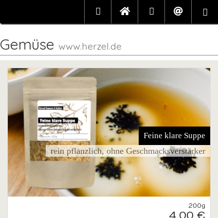
Gemüse
www.herzel.de
Feine klare Suppe
rein pflanzlich, ohne Geschmacksverstärker
200g
4,00 €