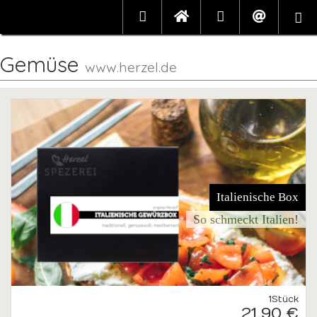
Gemüse
www.herzel.de
Italienische Box
So schmeckt Italien!
1Stück
21,90 €