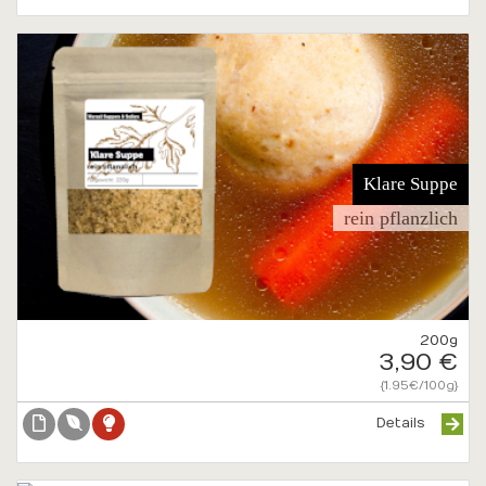
Klare Suppe
rein pflanzlich
200g
3,90 €
{1.95€/100g}
Details