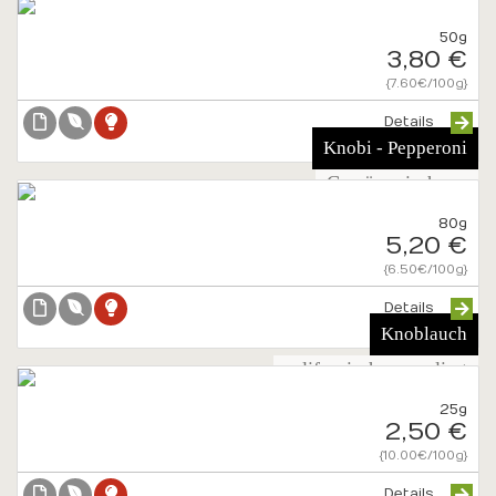
50g
3,80 €
{7.60€/100g}
Details
Knobi - Pepperoni
Gewürzmischung
80g
5,20 €
{6.50€/100g}
Details
Knoblauch
californisch, granuliert
25g
2,50 €
{10.00€/100g}
Details