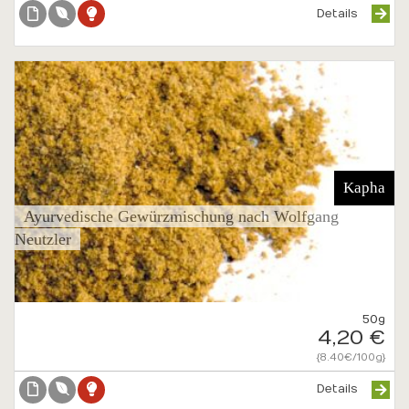
Details
Kapha
Ayurvedische Gewürzmischung nach Wolfgang
Neutzler
50g
4,20 €
{8.40€/100g}
Details