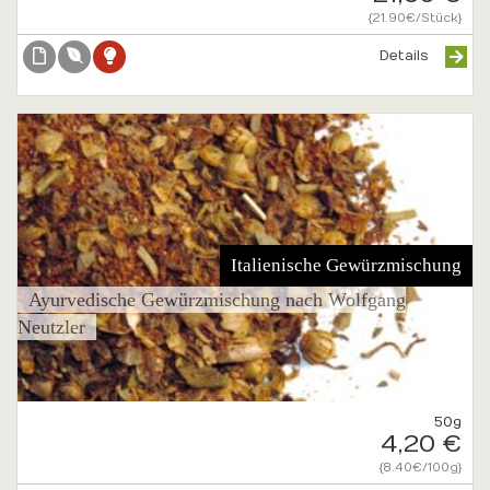
{21.90€/Stück}
Details
Italienische Gewürzmischung
Ayurvedische Gewürzmischung nach Wolfgang
Neutzler
50g
4,20 €
{8.40€/100g}