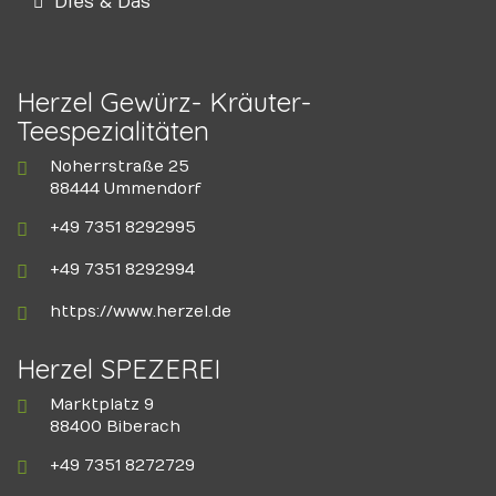
Dies & Das
Herzel Gewürz- Kräuter-
Teespezialitäten
Noherrstraße 25
88444 Ummendorf
+49 7351 8292995
+49 7351 8292994
https://www.herzel.de
Herzel SPEZEREI
Marktplatz 9
88400 Biberach
+49 7351 8272729