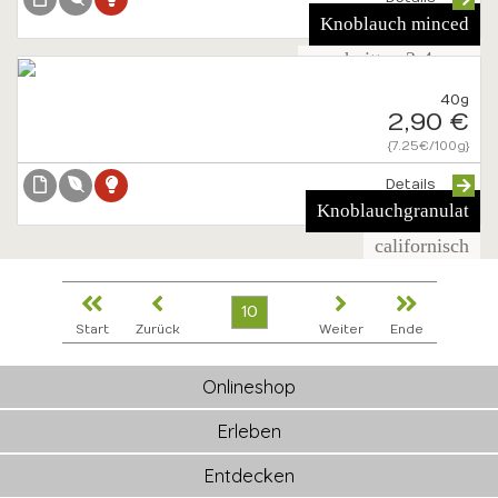
Knoblauch minced
geschnitten 2-4 mm
40g
2,90 €
{7.25€/100g}
Details
Knoblauchgranulat
californisch
10
Start
Zurück
Weiter
Ende
Onlineshop
Erleben
Entdecken