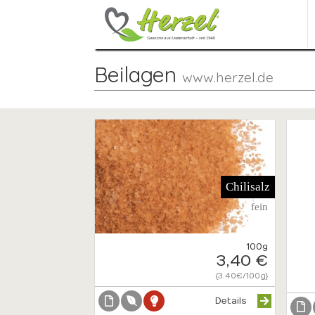
Beilagen
www.herzel.de
Chilisalz
fein
100g
3,40 €
{3.40€/100g}
Details