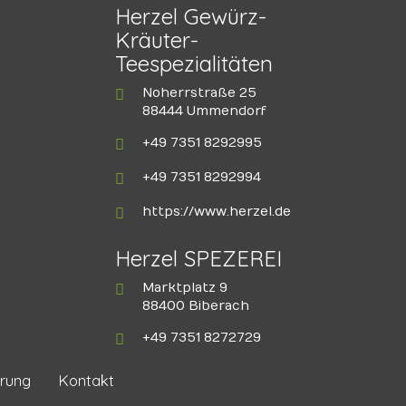
Herzel Gewürz-
Kräuter-
Teespezialitäten
Noherrstraße 25
88444 Ummendorf
+49 7351 8292995
+49 7351 8292994
https://www.herzel.de
Herzel SPEZEREI
Marktplatz 9
88400 Biberach
+49 7351 8272729
rung
Kontakt