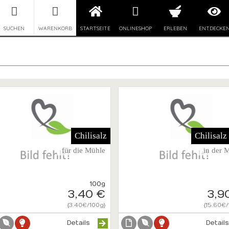
SUCHEN
WARENKORB
STARTSEITE
ONLINESHOP
ERLEBEN
ENTDECKE
Chilisalz
Chilisalz
für die Mühle
in der 
100g
3,40 €
3,9
{3.40€/100g}
{15.60€/
Details
Detail