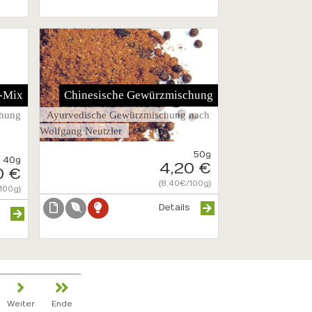
-Mix
Chinesische Gewürzmischung
hung
Ayurvedische Gewürzmischung nach
Wolfgang Neutzler
50g
40g
4,20 €
0 €
{8.40€/100g}
100g}
Details
s
Weiter
Ende