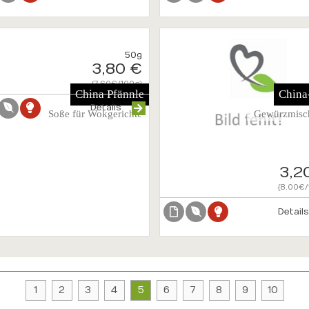
50g
3,80 €
{7.60€/100g}
China Pfännle
China
Details
Soße für Wokgerichte
Gewürzmisc
3,2
{8.00€/
Detail
1
2
3
4
5
6
7
8
9
10