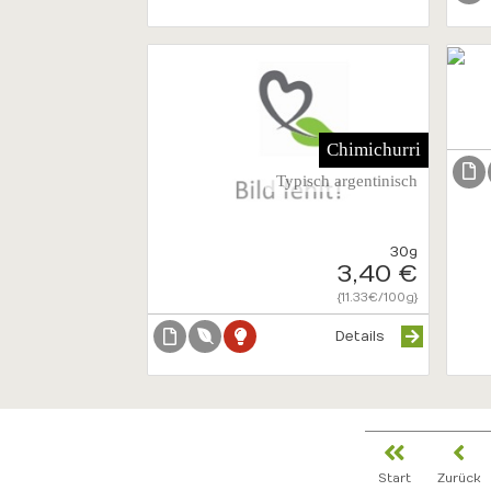
Chimichurri
Typisch argentinisch
30g
3,40 €
{11.33€/100g}
Details
Start
Zurück