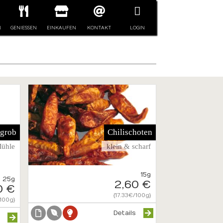
N
GENIESSEN
EINKAUFEN
KONTAKT
LOGIN
 grob
Chilischoten
Mühle
klein & scharf
15g
25g
2,60 €
0 €
{17.33€/100g}
100g}
Details
s