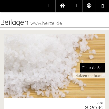
Beilagen
www.herzel.de
Fleur de Sel
Salzen de luxe!
70g
3,20 €