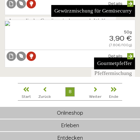
Details
Gewürzmischung für Gemüsecurry
Ayurvedische Gewürzmischung nach Wolfgang
Neutzler
50g
3,90 €
{7.80€/100g}
Details
Gourmetpfeffer
Pfeffermischung
8
Start
Zurück
Weiter
Ende
Onlineshop
Erleben
Entdecken