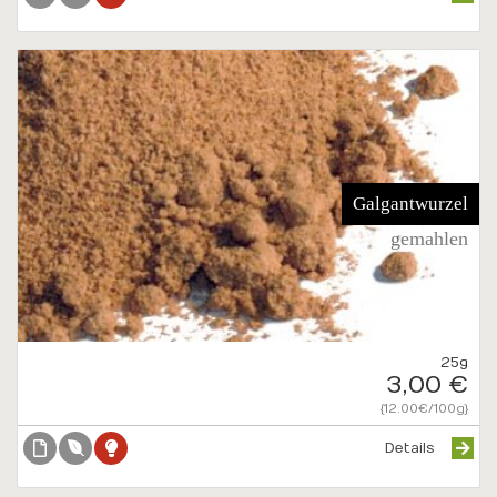
Galgantwurzel
gemahlen
25g
3,00 €
{12.00€/100g}
Details