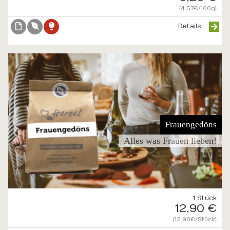
{4.57€/100g}
Details
Frauengedöns
Alles was Frauen lieben!
1 Stück
12,90 €
{12.90€/Stück}