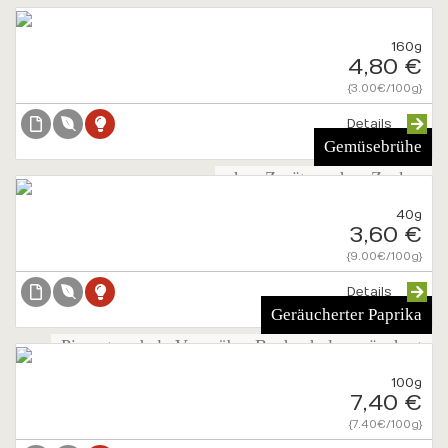
160g
4,80 €
{3.00€/100g}
Details
Gemüsebrühe
ohne Zusätze, ohne Zucker
40g
3,60 €
{9.00€/100g}
Details
Geräucherter Paprika
Pimenton de la Vera, über Buchenholz geräuchert
100g
7,40 €
{7.40€/100g}