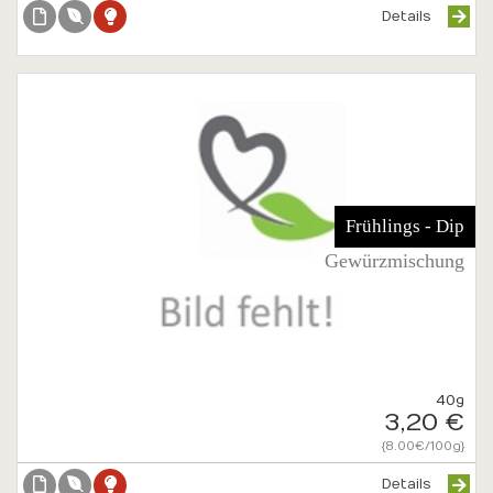
Details
Frühlings - Dip
Gewürzmischung
40g
3,20 €
{8.00€/100g}
Details