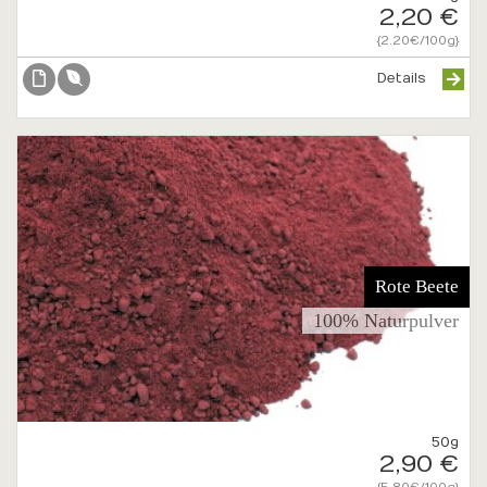
2,20 €
{2.20€/100g}
Details
Rote Beete
100% Naturpulver
50g
2,90 €