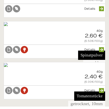
{5.80€/100g}
Details
40g
2,60 €
{6.50€/100g}
Details
Spinatpulver
gemahlen
40g
2,40 €
{6.00€/100g}
Details
Tomatenstücke
getrocknet, 10mm