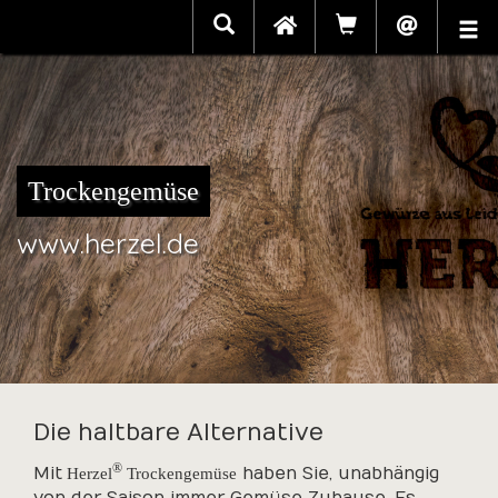
Trockengemüse
www.herzel.de
Die haltbare Alternative
®
Mit
Herzel
Trockengemüse
haben Sie, unabhängig