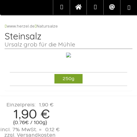
www.herzel.de
Natursalze
Steinsalz
Ursalz grob für die Mühle
250g
Einzelpreis:
1,90 €
1,90 €
{0.76€ / 100g}
incl. 7% MwSt. =
0,12 €
zzgl.
Versandkosten