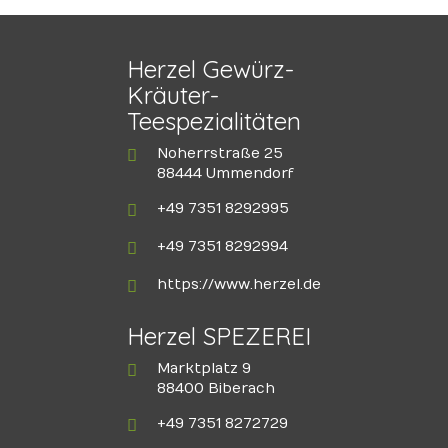
Herzel Gewürz-
Kräuter-
Teespezialitäten
Noherrstraße 25
88444 Ummendorf
+49 7351 8292995
+49 7351 8292994
https://www.herzel.de
Herzel SPEZEREI
Marktplatz 9
88400 Biberach
+49 7351 8272729