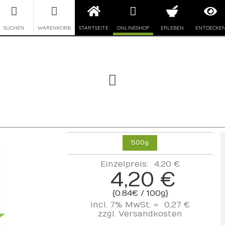
SUCHEN
WARENKORB
STARTSEITE
ONLINESHOP
ERLEBEN
ENTDECKE
500g
Einzelpreis:
4,20 €
4,20 €
{0.84€ / 100g}
incl. 7% MwSt. =
0,27 €
zzgl.
Versandkosten