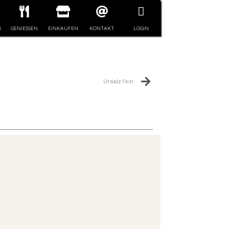
N
GENIESSEN
EINKAUFEN
KONTAKT
LOGIN
Ursalz fein