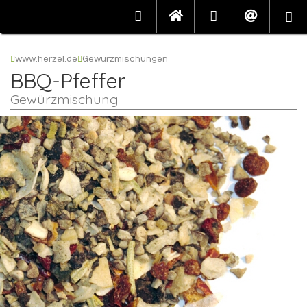
www.herzel.de
Gewürzmischungen
BBQ-Pfeffer
Gewürzmischung