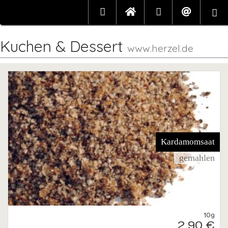
Kuchen & Dessert
www.herzel.de
Kardamomsaat
gemahlen
10g
2,90 €