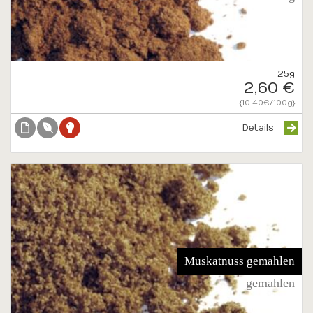
25g
2,60 €
{10.40€/100g}
Details
Muskatnuss gemahlen
gemahlen