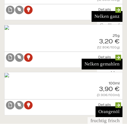
Details
Nelken ganz
Großkopf
25g
3,20 €
{12.80€/100g}
Details
Nelken gemahlen
gemahlen
100ml
3,90 €
{3.90€/100ml}
Details
Orangenöl
fruchtig frisch