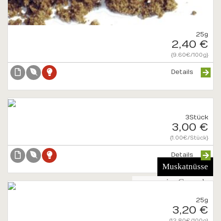
25g
2,40 €
{9.60€/100g}
Details
3Stück
3,00 €
{1.00€/Stück}
Details
Muskatnüsse
ganz, orig. Grenada
25g
3,20 €
{12.80€/100g}