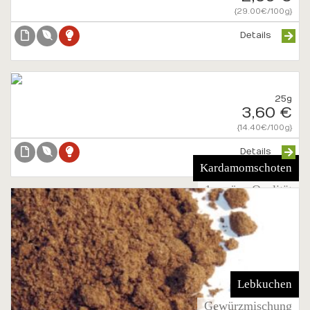
{29.00€/100g}
Details
25g
3,60 €
{14.40€/100g}
Details
Kardamomschoten
1a grüne Qualität
Lebkuchen
Gewürzmischung