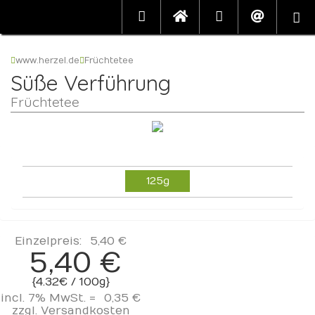
www.herzel.de
Früchtetee
Süße Verführung
Früchtetee
125g
Einzelpreis:
5,40 €
5,40 €
{4.32€ / 100g}
incl. 7% MwSt. =
0,35 €
zzgl.
Versandkosten