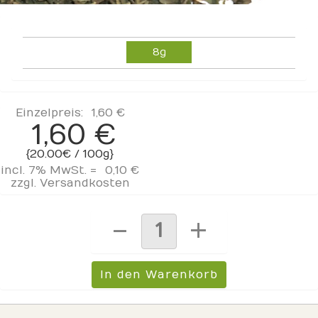
8g
Einzelpreis:
1,60 €
1,60 €
{20.00€ / 100g}
incl. 7% MwSt. =
0,10 €
zzgl.
Versandkosten