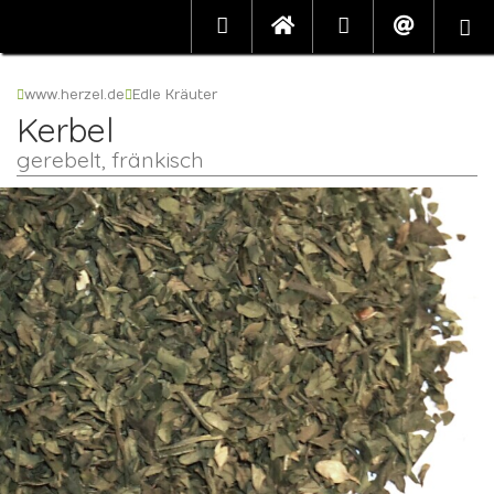
www.herzel.de
Edle Kräuter
Kerbel
gerebelt, fränkisch