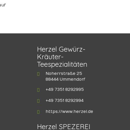
auf
Herzel Gewürz-
Kräuter-
Teespezialitäten
Noherrstraße 25
88444 Ummendorf
+49 7351 8292995
+49 7351 8292994
https://www.herzel.de
Herzel SPEZEREI