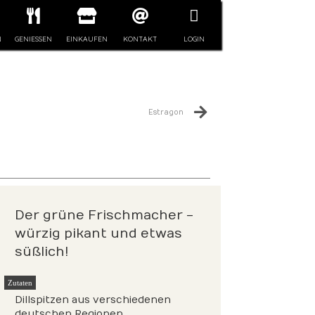
N
GENIESSEN
EINKAUFEN
KONTAKT
LOGIN
Estragon
Der grüne Frischmacher -
würzig pikant und etwas
süßlich!
Zutaten
Dillspitzen aus verschiedenen
deutschen Regionen