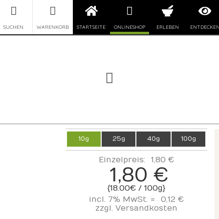
SUCHEN
WARENKORB
STARTSEITE
ONLINESHOP
ERLEBEN
ENTDECKE
10g
25g
40g
100g
Einzelpreis:
1,80 €
1,80 €
{18.00€ / 100g}
incl. 7% MwSt. =
0,12 €
zzgl.
Versandkosten