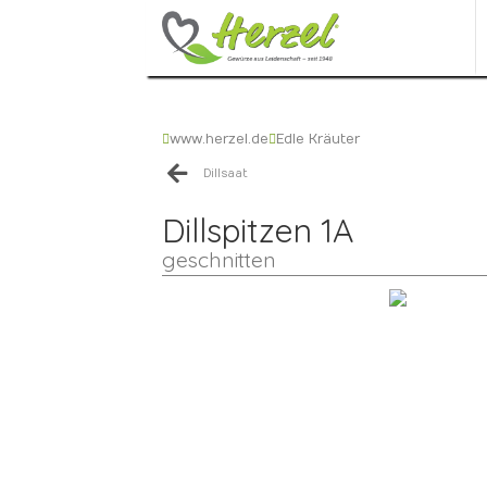
www.herzel.de
Edle Kräuter
Dillsaat
Dillspitzen 1A
geschnitten