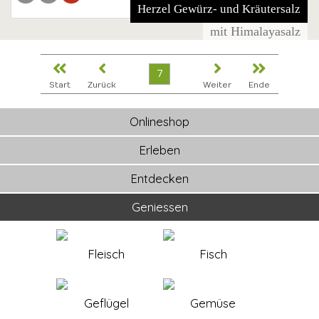
Herzel Gewürz- und Kräutersalz
mit Himalayasalz
7
Start
Zurück
Weiter
Ende
Onlineshop
Erleben
Entdecken
Geniessen
Fleisch
Fisch
Geflügel
Gemüse