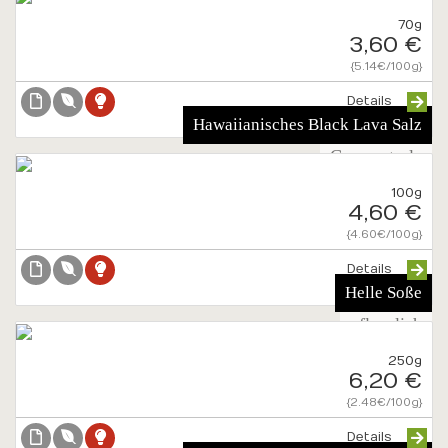
70g
3,60 €
{5.14€/100g}
Details
Hawaiianisches Black Lava Salz
Gourmetsalz
100g
4,60 €
{4.60€/100g}
Details
Helle Soße
pflanzlich
250g
6,20 €
{2.48€/100g}
Details