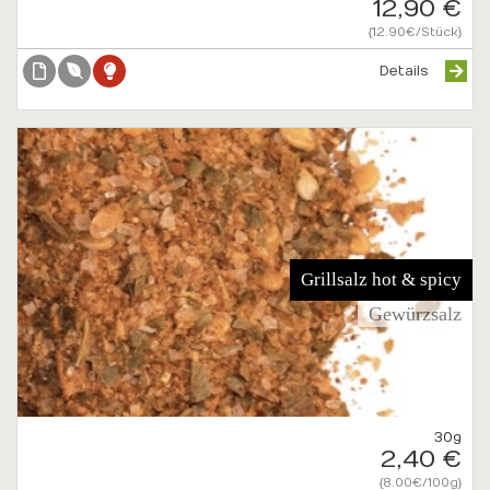
12,90 €
{12.90€/Stück}
Details
Grillsalz hot & spicy
Gewürzsalz
30g
2,40 €
{8.00€/100g}