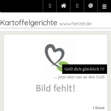
Kartoffelgerichte
www.herzel.de
Grill dich glücklich !!!
... jetzt aber ran an den Grill
1 Stück