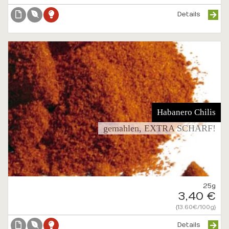
Details
Habanero Chilis
gemahlen, EXTRA SCHARF!
25g
3,40 €
{13.60€/100g}
Details