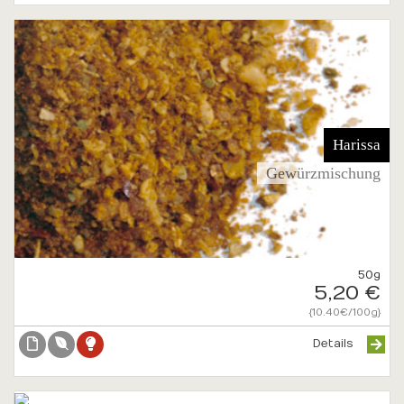
Harissa
Gewürzmischung
50g
5,20 €
{10.40€/100g}
Details