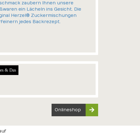
es & Das
Onlineshop
auf