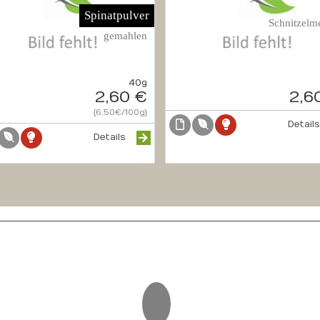
Spinatpulver
Schnitzelme
gemahlen
40g
2,60 €
2,6
{6.50€/100g}
Detail
Details