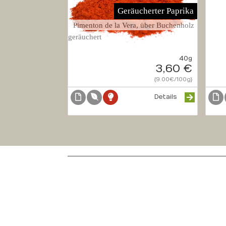
Geräucherter Paprika
Pimenton de la Vera, über Buchenholz
geräuchert
40g
3,60 €
{9.00€/100g}
Details