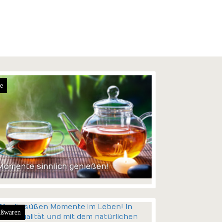
e
Momente sinnlich genießen!
ßwaren