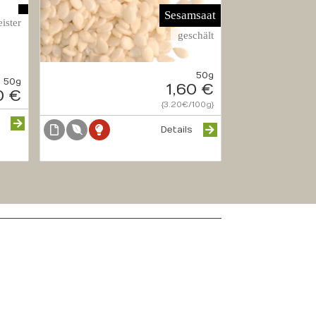
Sesamsaat
ister
geschält
50g
50g
1,60 €
0 €
{3.20€/100g}
s
Details