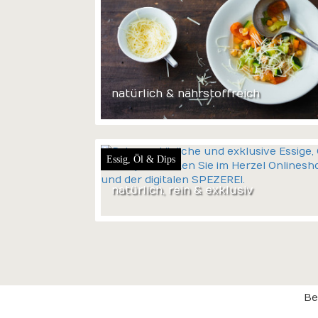
natürlich & nährstoffreich
Essig, Öl & Dips
natürlich, rein & exklusiv
Be