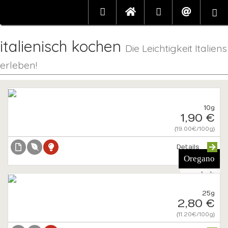
italienisch kochen
Die Leichtigkeit Italiens
erleben!
10g
1,90 €
{19.00€/100g}
Details
Oregano
gerebelt
25g
2,80 €
{11.20€/100g}