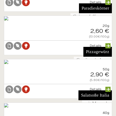
Details
Paradieskörner
Guineapfeffer ganz
20g
2,60 €
{13.00€/100g}
Details
Pizzagewürz
Gewürzmischung
50g
2,90 €
{5.80€/100g}
Details
Salatsoße Italia
mit Meersalz
40g