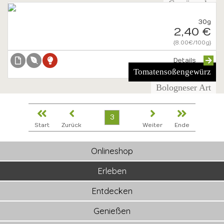
Gewürzsalz
30g
2,40 €
{8.00€/100g}
Details
Tomatensoßengewürz
Bologneser Art
3
Start
Zurück
Weiter
Ende
Onlineshop
Erleben
Entdecken
Genießen