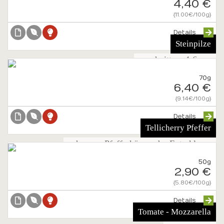
4,40 €
{11.00€/100g}
Details
Steinpilze
geschnitten, 4-6mm
70g
6,40 €
{9.14€/100g}
Details
Tellicherry Pfeffer
schwarze Pfefferkörner der Extraklasse
50g
2,90 €
{5.80€/100g}
Details
Tomate - Mozzarella