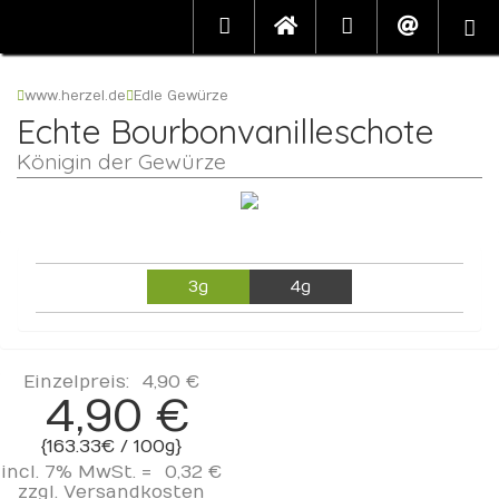
www.herzel.de
Edle Gewürze
Echte Bourbonvanilleschote
Königin der Gewürze
3g
4g
Einzelpreis:
4,90 €
4,90 €
{163.33€ / 100g}
incl. 7% MwSt. =
0,32 €
zzgl.
Versandkosten